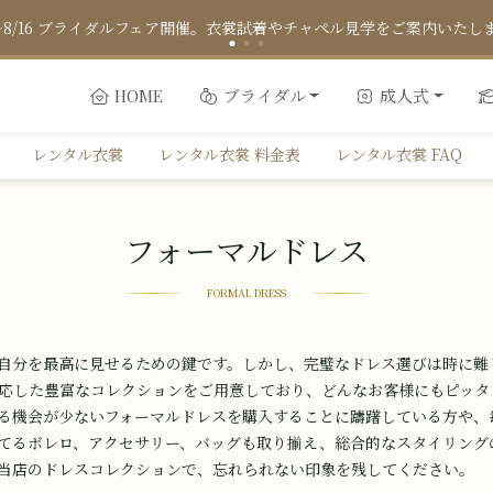
来年・再来年ご成人の方、そ
ブライダル
成人式
HOME
レンタル衣裳
レンタル衣裳 料金表
レンタル衣裳 FAQ
フォーマルドレス
FORMAL DRESS
自分を​最高に​見せる​ための​鍵です。​しかし、​完璧な​ドレス選びは​時に​難
対応した​豊富な​コレクションを​ご用意しており、​どんな​お客様にも​ピッタリ
​機会が​少ない​フォーマルドレスを​購入する​ことに​躊躇している​方や、​
てる​ボレロ、​アクセサリー、​バッグも​取り揃え、​総合的な​スタイリングの
当店の​ドレスコレクションで、​忘れられない​印象を​残してください。