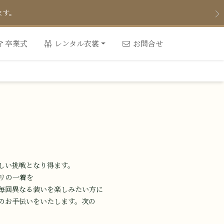
して高校生の皆さまの成人式準備
卒業式
レンタル衣裳
お問合せ
しい​挑戦と​なり得ます。​
の​一着を​
毎回異なる​装いを​楽しみたい方に​
​お手伝いを​いたします。​次の​