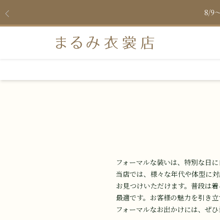
フォーマルな​装いは、​特別な​日に​
当店では、​様々な​年代や​体型に​
お見つけいただけます。​普段は​着る
最適です。​お客様の​魅力を​引き立
フォーマルな​お出かけには、​ぜひ